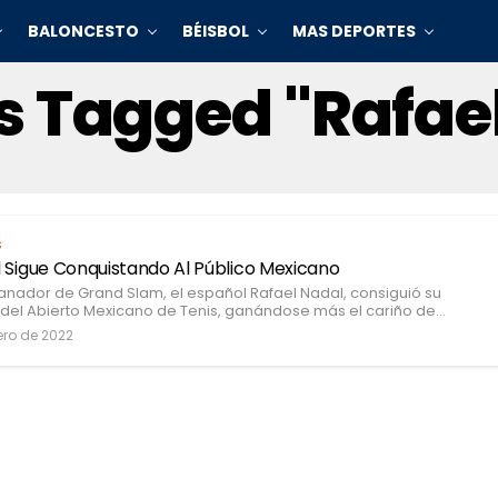
BALONCESTO
BÉISBOL
MAS DEPORTES
ts Tagged "Rafae
s
 Sigue Conquistando Al Público Mexicano
anador de Grand Slam, el español Rafael Nadal, consiguió su
o del Abierto Mexicano de Tenis, ganándose más el cariño de...
ero de 2022