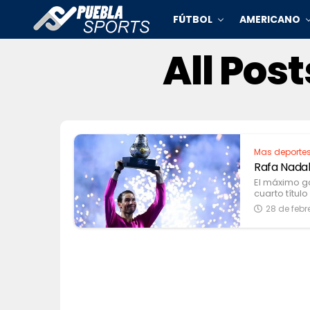
FÚTBOL
AMERICANO
All Pos
Mas deporte
Rafa Nadal
El máximo g
cuarto títul
28 de febr