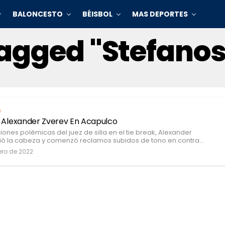
BALONCESTO
BÉISBOL
MAS DEPORTES
Tagged "Stefanos
s
e Alexander Zverev En Acapulco
nes polémicas del juez de silla en el tie break, Alexander
ió la cabeza y comenzó reclamos subidos de tono en contra...
ero de 2022