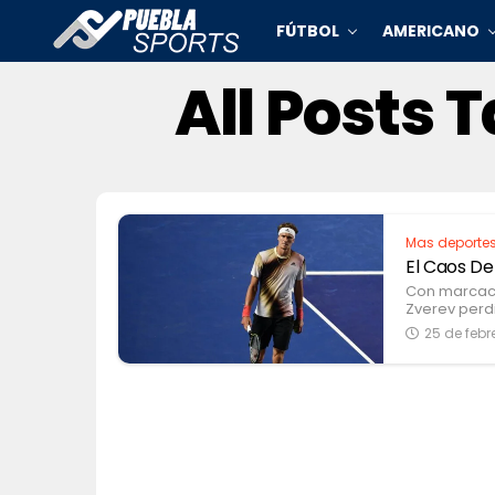
FÚTBOL
AMERICANO
All Posts 
Mas deporte
El Caos D
Con marcacio
Zverev perd
25 de febr