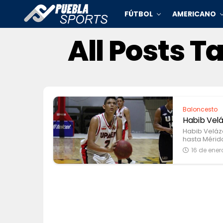
FÚTBOL
AMERICANO
All Posts 
Baloncesto
Habib Velá
Habib Veláz
hasta Mérida
16 de ener