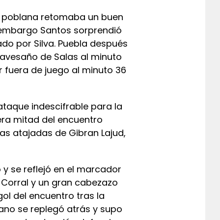
po poblana retomaba un buen
n embargo Santos sorprendió
do por Silva. Puebla después
ravesaño de Salas al minuto
r fuera de juego al minuto 36
ataque indescifrable para la
era mitad del encuentro
as atajadas de Gibran Lajud,
y se reflejó en el marcador
 Corral y un gran cabezazo
ol del encuentro tras la
lano se replegó atrás y supo