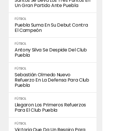
Santos Se Lleva Los Tres Puntos En
Un Gran Partido Ante Puebla
FÚTBOL
Puebla Suma En Su Debut Contra
El Campeón
FÚTBOL
Antony Silva Se Despide Del Club
Puebla
FÚTBOL
Sebastián Olmedo Nuevo
Refuerzo En La Defensa Para Club
Puebla
FÚTBOL
Llegaron Los Primeros Refuerzos
Para El Club Puebla
FÚTBOL
Victoria Que Da Un Respiro Para