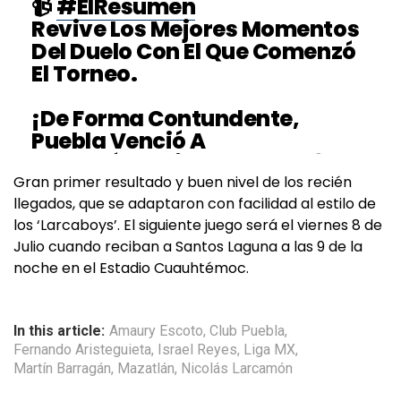
📹
#ElResumen
Revive Los Mejores Momentos
Del Duelo Con El Que Comenzó
El Torneo.
¡De Forma Contundente,
Puebla Venció A
Mazatlán!
#LigaBBVAMX
⚽
#Apertura2022
Gran primer resultado y buen nivel de los recién
llegados, que se adaptaron con facilidad al estilo de
Pic.twitter.com/wnZp663OUn
los ‘Larcaboys’. El siguiente juego será el viernes 8 de
— Liga BBVA MX (@LigaBBVAMX)
July 2, 2022
Julio cuando reciban a Santos Laguna a las 9 de la
noche en el Estadio Cuauhtémoc.
In this article:
Amaury Escoto
,
Club Puebla
,
Fernando Aristeguieta
,
Israel Reyes
,
Liga MX
,
Martín Barragán
,
Mazatlán
,
Nicolás Larcamón